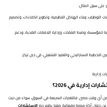
على سبيل المثال:
 التوظيف، وبناء الهياكل التنظيمية، وتطوير الكفاءات، وتصميم
لية للمؤسسة، وضبط النفقات، وإدارة التدفقات النقدية، ودعم
ن التخطيط الاستراتيجي والتنفيذ التشغيلي، في حين تركز
ت إدارية في 2026؟
يناميكية من أي وقت مضى. فالتغيرات السريعة في السوق، سواء من حيث
عن حلول أكثر مرونة وفعالية. وهنا يظهر دور
الاستشارات