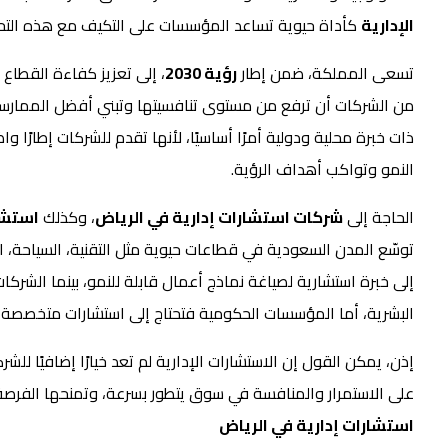
الإدارية
كأداة حيوية تساعد المؤسسات على التكيف مع هذه التحولا
تسعى المملكة، ضمن إطار
رؤية 2030
، إلى تعزيز كفاءة القطاع 
من الشركات أن ترفع من مستوى تنافسيتها وتبني أفضل الممارسات
ذات خبرة محلية ودولية أمرًا أساسيًا، لأنها تقدم للشركات إطارًا 
النمو وتواكب أهداف الرؤية.
الحاجة إلى
شركات استشارات إدارية في الرياض
، وكذلك
استشا
توسّع المدن السعودية في قطاعات حيوية مثل التقنية، السياحة، ال
إلى خبرة استشارية لصياغة نماذج أعمال قابلة للنمو، بينما الشركا
البشرية، أما المؤسسات الحكومية فتحتاج إلى استشارات متخصصة لت
إذن، يمكن القول إن الاستشارات الإدارية لم تعد خيارًا إضافيًا للشركات السعو
على الاستمرار والمنافسة في سوق يتطور بسرعة، وتمنحها الفرصة ل
استشارات إدارية في الرياض