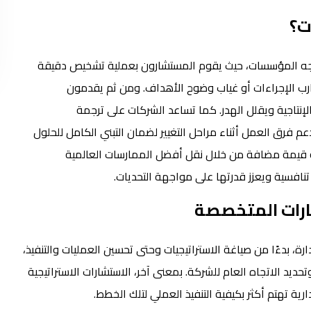
ت؟
اجه المؤسسات، حيث يقوم المستشارون بعملية تشخيص دقيقة
ارب الإجراءات أو غياب وضوح الأهداف. ومن ثم يقدمون
لإنتاجية ويقلل الهدر. كما تساعد الشركات على ترجمة
م فرق العمل أثناء مراحل التغيير لضمان التبني الكامل للحلول
ية قيمة مضافة من خلال نقل أفضل الممارسات العالمية
نافسية ويعزز قدرتها على مواجهة التحديات.
شارات المتخصصة
، بدءًا من صياغة الاستراتيجيات وحتى تحسين العمليات والتنفيذ،
حديد الاتجاه العام للشركة. بمعنى آخر، الاستشارات الاستراتيجية
ية تهتم أكثر بكيفية التنفيذ العملي لتلك الخطط.