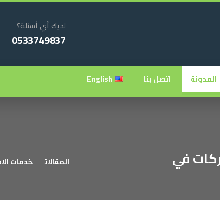
لديك أي أسئلة؟
0533749837
المدونة
اتصل بنا
English
ركات في
المقالات
خدمات الاس