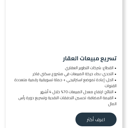
تسريع مبيعات العقار
• القطاع: شركات التطوير العقاري
• التحدي: بطء حركة المبيعات في مشروع سكني فاخر
• الحل: إعادة تموضع استراتيجي + حملة تسويقية رقمية متعددة
القنوات
• النتائج: ارتفاع معدل المبيعات 70% خلال 4 أشهر
• القيمة المضافة: تحسين التدفقات النقدية وتسريع دورة رأس
المال
اعرف أكثر