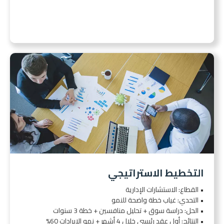
التخطيط الاستراتيجي
• القطاع: الاستشارات الإدارية
• التحدي: غياب خطة واضحة للنمو
• الحل: دراسة سوق + تحليل منافسين + خطة 3 سنوات
• النتائج: أول عقد رئيسي خلال 4 أشهر + نمو الإيرادات 60%