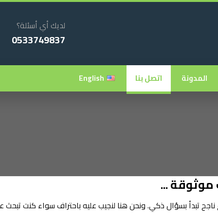
لديك أي أسئلة؟
0533749837
المدونة
اتصل بنا
English
موثوقة ...
ناجح تبدأ بسؤال ذكي. ونحن هنا لنجيب عليه باحتراف سواء كنت تبحث ع