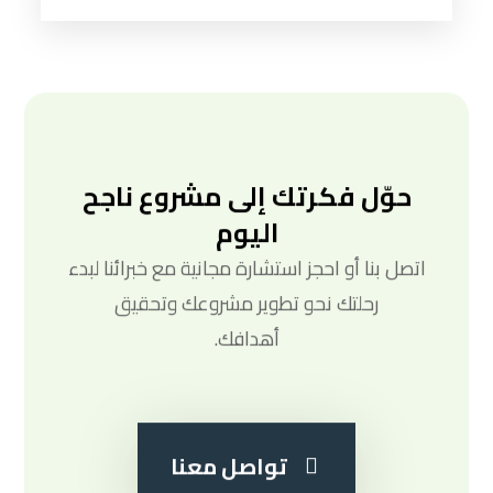
ﺣﻮّل ﻓﻜﺮﺗﻚ إﻟﻰ ﻣﺸﺮوع ﻧﺎﺟﺢ
اﻟﻴﻮم
اﺗﺼﻞ ﺑﻨﺎ أو اﺣﺠﺰ اﺳﺘﺸﺎرة ﻣﺠﺎﻧﻴﺔ ﻣﻊ ﺧﺒﺮاﺋﻨﺎ ﻟﺒﺪء
رﺣﻠﺘﻚ ﻧﺤﻮ ﺗﻄﻮﻳﺮ ﻣﺸﺮوﻋﻚ وﺗﺤﻘﻴﻖ
أﻫﺪاﻓﻚ.
تواصل معنا