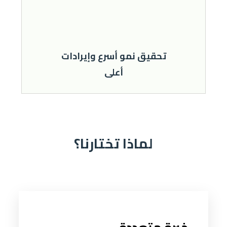
ﺗﺤﻘﻴﻖ ﻧﻤﻮ أﺳﺮع وإﻳﺮادات
أﻋﻠﻰ
ﻟﻤﺎذا ﺗﺨﺘﺎرﻧﺎ؟