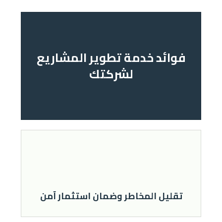
ﻓﻮاﺋﺪ ﺧﺪﻣﺔ ﺗﻄﻮﻳﺮ اﻟﻤﺸﺎرﻳﻊ
ﻟﺸﺮﻛﺘﻚ
ﺗﻘﻠﻴﻞ اﻟﻤﺨﺎﻃﺮ وﺿﻤﺎن اﺳﺘﺜﻤﺎر آﻣﻦ