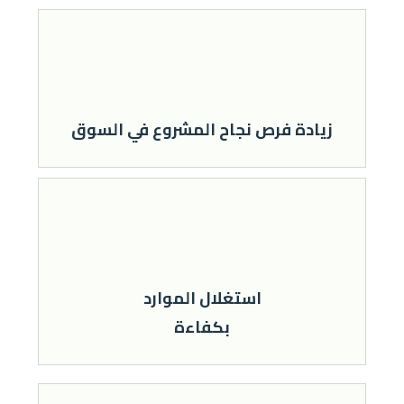
زﻳﺎدة ﻓﺮص ﻧﺠﺎح اﻟﻤﺸﺮوع ﻓﻲ اﻟﺴﻮق
اﺳﺘﻐﻼل اﻟﻤﻮارد
ﺑﻜﻔﺎءة