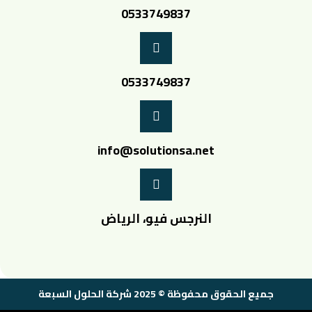
0533749837
0533749837
info@solutionsa.net
النرجس فيو، الرياض
جميع الحقوق محفوظة © 2025 شركة الحلول السبعة