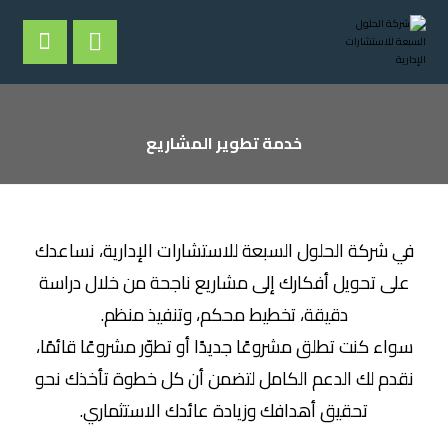
ﺧﺪﻣﺔ ﺗﻄﻮﻳﺮ اﻟﻤﺸﺎرﻳﻊ
ﻓﻲ ﺷﺮﻛﺔ اﻟﺤﻠﻮل اﻟﺴﺒﻌﺔ ﻟﻼﺳﺘﺸﺎرات اﻹدارﻳﺔ، ﻧﺴﺎﻋﺪك
ﻋﻠﻰ ﺗﺤﻮﻳﻞ أﻓﻜﺎرك إﻟﻰ ﻣﺸﺎرﻳﻊ ﻧﺎﺟﺤﺔ ﻣﻦ ﺧﻼل دراﺳﺔ
دﻗﻴﻘﺔ، ﺗﺨﻄﻴﻂ ﻣﺤﻜﻢ، وﺗﻨﻔﻴﺬ ﻣﻨﻈﻢ.
ﺳﻮاء ﻛﻨﺖ ﺗﻄﻠﻖ ﻣﺸﺮوﻋًﺎ ﺟﺪﻳﺪًا أو ﺗﻄﻮّر ﻣﺸﺮوﻋًﺎ ﻗﺎﺋﻤًﺎ،
ﻧﻘﺪم ﻟﻚ اﻟﺪﻋﻢ اﻟﻜﺎﻣﻞ ﻟﺘﻀﻤﻦ أن ﻛﻞ ﺧﻄﻮة ﺗﺄﺧﺬك ﻧﺤﻮ
ﺗﺤﻘﻴﻖ أﻫﺪاﻓﻚ وزﻳﺎدة ﻋﺎﺋﺪك اﻻﺳﺘﺜﻤﺎري.