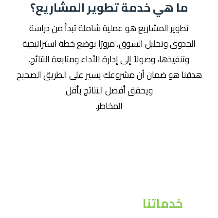
ﻣﺎ ﻫﻲ ﺧﺪﻣﺔ ﺗﻄﻮﻳﺮ اﻟﻤﺸﺎرﻳﻊ؟
ﺗﻄﻮﻳﺮ اﻟﻤﺸﺎرﻳﻊ ﻫﻮ ﻋﻤﻠﻴﺔ ﺷﺎﻣﻠﺔ ﺗﺒﺪأ ﻣﻦ دراﺳﺔ
اﻟﺠﺪوى وﺗﺤﻠﻴﻞ اﻟﺴﻮق، ﻣﺮورًا ﺑﻮﺿﻊ ﺧﻄﺔ اﺳﺘﺮاﺗﻴﺠﻴﺔ
وﺗﻨﻔﻴﺬﻫﺎ، وﺻﻮﻻً إﻟﻰ إدارة اﻷداء وﻣﺘﺎﺑﻌﺔ اﻟﻨﺘﺎﺋﺞ.
ﻫﺪﻓﻨﺎ ﻫﻮ ﺿﻤﺎن أن ﻣﺸﺮوﻋﻚ ﻳﺴﻴﺮ ﻋﻠﻰ اﻟﻄﺮﻳﻖ اﻟﺼﺤﻴﺢ
وﻳﺤﻘﻖ أﻓﻀﻞ اﻟﻨﺘﺎﺋﺞ ﺑﺄﻗﻞ
اﻟﻤﺨﺎﻃﺮ.
ﺧﺪﻣﺎﺗﻨﺎ
ﻓﻲ ﺗﻄﻮﻳﺮ اﻟﻤﺸﺎرﻳﻊ