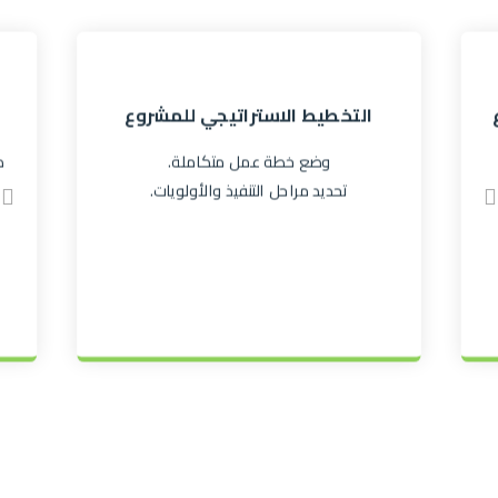
اﻟﺘﺨﻄﻴﻂ اﻻﺳﺘﺮاﺗﻴﺠﻲ ﻟﻠﻤﺸﺮوع
وﺿﻊ ﺧﻄﺔ ﻋﻤﻞ ﻣﺘﻜﺎﻣﻠﺔ.
د
ﺗﺤﺪﻳﺪ ﻣﺮاﺣﻞ اﻟﺘﻨﻔﻴﺬ واﻷوﻟﻮﻳﺎت.